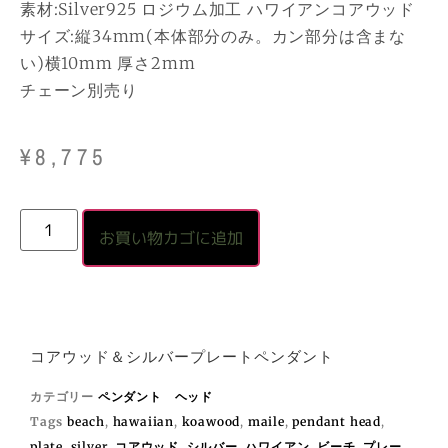
素材:Silver925 ロジウム加工 ハワイアンコアウッド
サイズ:縦34mm(本体部分のみ。カン部分は含まな
い)横10mm 厚さ2mm
チェーン別売り
¥
8,775
お買い物カゴに追加
コアウッド＆シルバープレートペンダント
カテゴリー
ペンダント ヘッド
Tags
beach
,
hawaiian
,
koawood
,
maile
,
pendant head
,
plate
,
silver
,
コアウッド
,
シルバー
,
ハワイアン
,
ビーチ
,
プレー